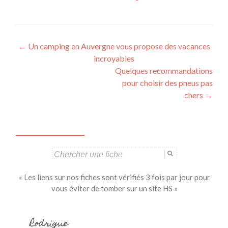
Navigation
←
Un camping en Auvergne vous propose des vacances
incroyables
des
Quelques recommandations
articles
pour choisir des pneus pas
chers
→
Search
for:
« Les liens sur nos fiches sont vérifiés 3 fois par jour pour
vous éviter de tomber sur un site HS »
Rodrigue