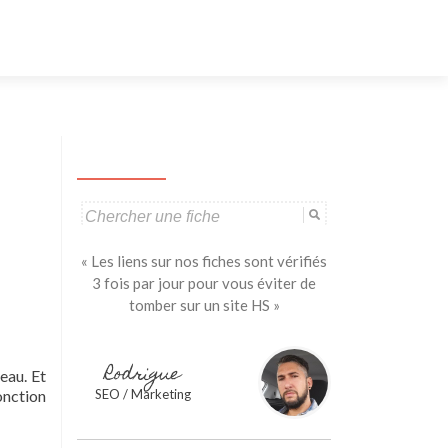
Aller
au
contenu
principal
Search
for:
« Les liens sur nos fiches sont vérifiés
3 fois par jour pour vous éviter de
tomber sur un site HS »
Rodrigue
eau. Et
onction
SEO / Marketing