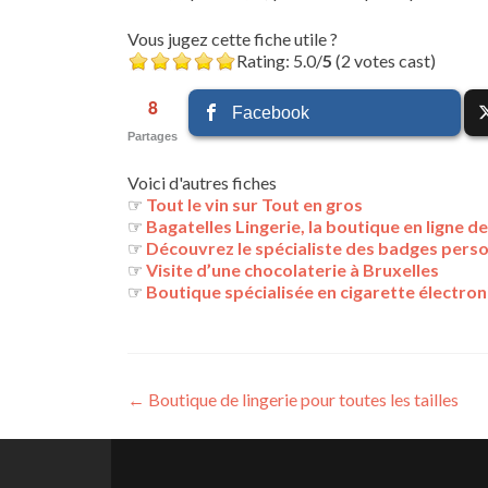
Vous jugez cette fiche utile ?
Rating: 5.0/
5
(2 votes cast)
8
Facebook
Partages
Voici d'autres fiches
☞
Tout le vin sur Tout en gros
☞
Bagatelles Lingerie, la boutique en ligne de
☞
Découvrez le spécialiste des badges perso
☞
Visite d’une chocolaterie à Bruxelles
☞
Boutique spécialisée en cigarette électro
Navigation
←
Boutique de lingerie pour toutes les tailles
des
articles