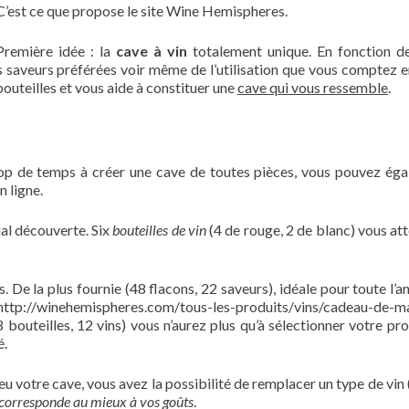
C’est ce que propose le site Wine Hemispheres.
Première idée : la
cave à vin
totalement unique. En fonction d
 saveurs préférées voir même de l’utilisation que vous comptez en
 bouteilles et vous aide à constituer une
cave qui vous ressemble
.
rop de temps à créer une cave de toutes pièces, vous pouvez ég
n ligne.
ial découverte. Six
bouteilles de vin
(4 de rouge, 2 de blanc) vous at
. De la plus fournie (48 flacons, 22 saveurs), idéale pour toute l’a
tp://winehemispheres.com/tous-les-produits/vins/cadeau-de-m
8 bouteilles, 12 vins) vous n’aurez plus qu’à sélectionner votre pro
é.
u votre cave, vous avez la possibilité de remplacer un type de vin 
corresponde au mieux à vos goûts
.