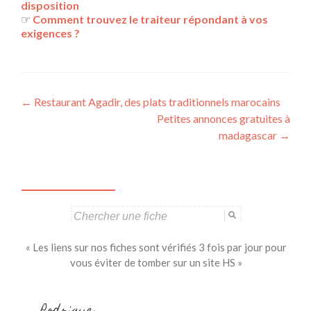
disposition
☞
Comment trouvez le traiteur répondant à vos
exigences ?
Navigation
←
Restaurant Agadir, des plats traditionnels marocains
Petites annonces gratuites à
des
madagascar
→
articles
Search
for:
« Les liens sur nos fiches sont vérifiés 3 fois par jour pour
vous éviter de tomber sur un site HS »