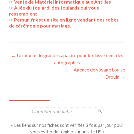
☞
Vente de Matériel Informatique aux Antilles
☞
Allée du foulard: des foulards qui vous
ressemblent!
☞
Persun.fr est un site en ligne vendant des robes
de cérémonie pour mariage.
Navigation
←
Un album de grande capacité pour le classement des
autographes
des
Agence de voyage Louise
articles
Drouin
→
Search
for:
« Les liens sur nos fiches sont vérifiés 3 fois par jour pour
vous éviter de tomber sur un site HS »