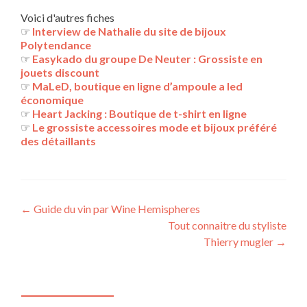
Voici d'autres fiches
☞
Interview de Nathalie du site de bijoux
Polytendance
☞
Easykado du groupe De Neuter : Grossiste en
jouets discount
☞
MaLeD, boutique en ligne d’ampoule a led
économique
☞
Heart Jacking : Boutique de t-shirt en ligne
☞
Le grossiste accessoires mode et bijoux préféré
des détaillants
Navigation
←
Guide du vin par Wine Hemispheres
Tout connaitre du styliste
des
Thierry mugler
→
articles