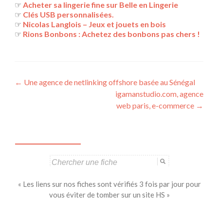
☞
Acheter sa lingerie fine sur Belle en Lingerie
☞
Clés USB personnalisées.
☞
Nicolas Langlois – Jeux et jouets en bois
☞
Rions Bonbons : Achetez des bonbons pas chers !
Navigation
←
Une agence de netlinking offshore basée au Sénégal
igamanstudio.com, agence
des
web paris, e-commerce
→
articles
Search
for:
« Les liens sur nos fiches sont vérifiés 3 fois par jour pour
vous éviter de tomber sur un site HS »