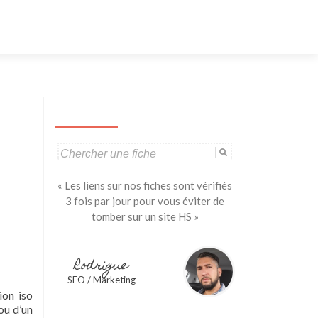
Aller
au
contenu
principal
Search
for:
« Les liens sur nos fiches sont vérifiés
3 fois par jour pour vous éviter de
tomber sur un site HS »
Rodrigue
SEO / Marketing
ion iso
ou d’un