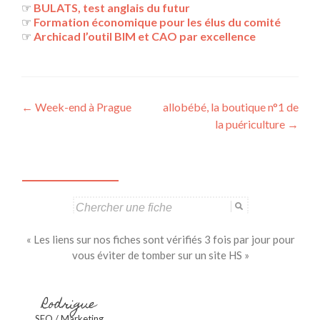
☞
BULATS, test anglais du futur
☞
Formation économique pour les élus du comité
☞
Archicad l’outil BIM et CAO par excellence
Navigation
←
Week-end à Prague
allobébé, la boutique n°1 de
la puériculture
→
des
articles
Search
for:
« Les liens sur nos fiches sont vérifiés 3 fois par jour pour
vous éviter de tomber sur un site HS »
Rodrigue
SEO / Marketing