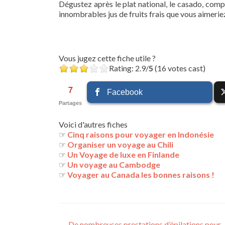
Dégustez après le plat national, le casado, comp
innombrables jus de fruits frais que vous aimeriez
Vous jugez cette fiche utile ?
Rating: 2.9/
5
(16 votes cast)
7
Facebook
Partages
Voici d'autres fiches
☞
Cinq raisons pour voyager en Indonésie
☞
Organiser un voyage au Chili
☞
Un Voyage de luxe en Finlande
☞
Un voyage au Cambodge
☞
Voyager au Canada les bonnes raisons !
←
De nombreuses prestations d’épilations pour