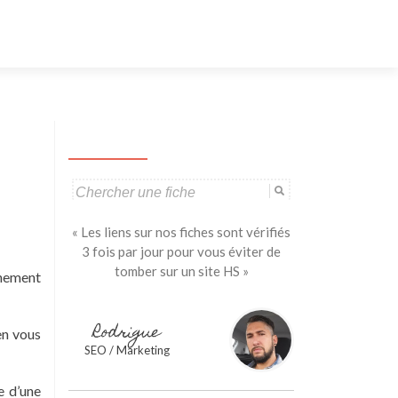
Aller
au
contenu
principal
Search
for:
« Les liens sur nos fiches sont vérifiés
3 fois par jour pour vous éviter de
tomber sur un site HS »
rnement
Rodrigue
 en vous
SEO / Marketing
e d’une