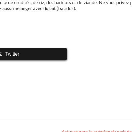
osé de crudités, de riz, des haricots et de viande. Ne vous privez 
 aussi mélanger avec du lait (batidos).
Twitter
…
Astuces pour la création du web d