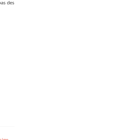
pas des
esign
→