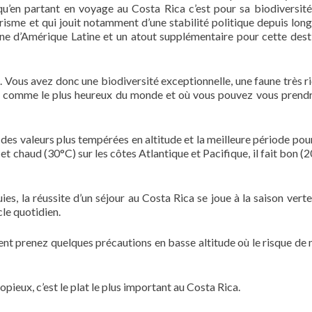
qu’en partant en voyage au Costa Rica c’est pour sa biodiversité
isme et qui jouit notamment d’une stabilité politique depuis lon
ne d’Amérique Latine et un atout supplémentaire pour cette dest
 Vous avez donc une biodiversité exceptionnelle, une faune très ri
é comme le plus heureux du monde et où vous pouvez vous prend
des valeurs plus tempérées en altitude et la meilleure période pour
et chaud (30°C) sur les côtes Atlantique et Pacifique, il fait bon (
uies, la réussite d’un séjour au Costa Rica se joue à la saison vert
cle quotidien.
ent prenez quelques précautions en basse altitude où le risque de 
ieux, c’est le plat le plus important au Costa Rica.