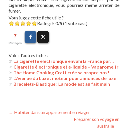
cigarette électronique, vous pourriez même arrêter de
fumer.
Vous jugez cette fiche utile ?
Rating: 5.0/
5
(1 vote cast)
7
Partages
Voici d'autres fiches
☞
La cigarette électronique envahi la France par…
☞
Cigarette électronique et e-liquide – Vaparome.fr
☞
The Home Cooking Craft crée sa propre box!
☞
L’Avenue du Luxe : moteur pour annonces de luxe
☞
Bracelets-Elastique : La mode est au fait main
Navigation
←
Habiter dans un appartement en viager
Préparer son voyage en
des
australie
→