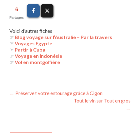
6
Partages
Voici d'autres fiches
☞
Blog voyage sur l’Australie – Par la travers
☞
Voyages Egypte
☞
Partir à Cuba
☞
Voyage en Indonésie
☞
Vol en montgolfière
Navigation
←
Préservez votre entourage grâce à Cigon
Tout le vin sur Tout en gros
des
→
articles