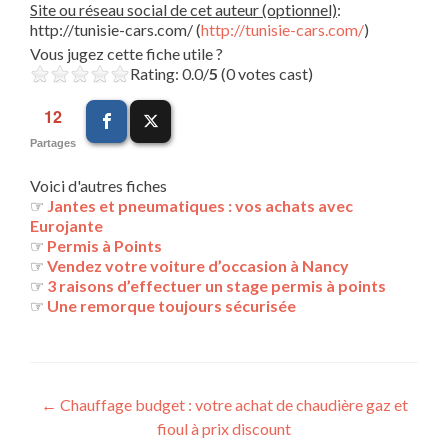
Site ou réseau social de cet auteur (optionnel)
:
http://tunisie-cars.com/ (
http://tunisie-cars.com/
)
Vous jugez cette fiche utile ?
Rating: 0.0/
5
(0 votes cast)
12
Partages
Voici d'autres fiches
☞
Jantes et pneumatiques : vos achats avec
Eurojante
☞
Permis à Points
☞
Vendez votre voiture d’occasion à Nancy
☞
3 raisons d’effectuer un stage permis à points
☞
Une remorque toujours sécurisée
Navigation
←
Chauffage budget : votre achat de chaudière gaz et
fioul à prix discount
des