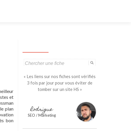
Aller
au
contenu
principal
Search
for:
« Les liens sur nos fiches sont vérifiés
3 fois par jour pour vous éviter de
tomber sur un site HS »
meilleur
stes et
iessman
Rodrigue
le plan
ovation
SEO / Marketing
rès bon