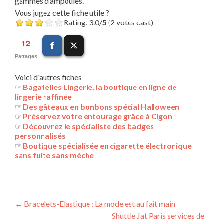
gammes d’ampoules.
Vous jugez cette fiche utile ?
Rating: 3.0/
5
(2 votes cast)
12
Partages
Voici d'autres fiches
☞
Bagatelles Lingerie, la boutique en ligne de
lingerie raffinée
☞
Des gâteaux en bonbons spécial Halloween
☞
Préservez votre entourage grâce à Cigon
☞
Découvrez le spécialiste des badges
personnalisés
☞
Boutique spécialisée en cigarette électronique
sans fuite sans mèche
Navigation
←
Bracelets-Elastique : La mode est au fait main
Shuttle Jat Paris services de