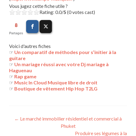
Vous jugez cette fiche utile ?
Rating: 0.0/
5
(0 votes cast)
8
Partages
Voici d'autres fiches
☞
Un comparatif de méthodes pour s’initier à la
guitare
☞
Un mariage réussi avec votre Dj mariage à
Haguenau
☞
Rap game
☞
Music In Cloud Musique libre de droit
☞
Boutique de vêtement Hip Hop T2LG
Navigation
←
Le marché immobilier résidentiel et commercial à
Phuket
des
Produire ses légumes à la