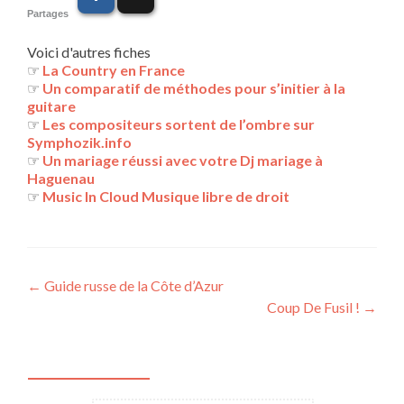
Partages
Voici d'autres fiches
☞
La Country en France
☞
Un comparatif de méthodes pour s’initier à la
guitare
☞
Les compositeurs sortent de l’ombre sur
Symphozik.info
☞
Un mariage réussi avec votre Dj mariage à
Haguenau
☞
Music In Cloud Musique libre de droit
Navigation
←
Guide russe de la Côte d’Azur
Coup De Fusil !
→
des
articles