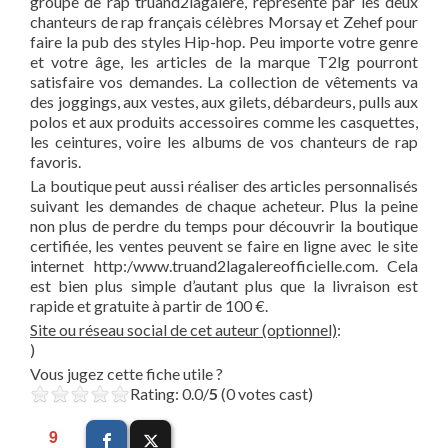
groupe de rap truand2lagalere, représenté par les deux
chanteurs de rap français célèbres Morsay et Zehef pour
faire la pub des styles Hip-hop. Peu importe votre genre
et votre âge, les articles de la marque T2lg pourront
satisfaire vos demandes. La collection de vêtements va
des joggings, aux vestes, aux gilets, débardeurs, pulls aux
polos et aux produits accessoires comme les casquettes,
les ceintures, voire les albums de vos chanteurs de rap
favoris.
La boutique peut aussi réaliser des articles personnalisés
suivant les demandes de chaque acheteur. Plus la peine
non plus de perdre du temps pour découvrir la boutique
certifiée, les ventes peuvent se faire en ligne avec le site
internet http:/www.truand2lagalereofficielle.com. Cela
est bien plus simple d’autant plus que la livraison est
rapide et gratuite à partir de 100 €.
Site ou réseau social de cet auteur (optionnel)
:
)
Vous jugez cette fiche utile ?
Rating: 0.0/
5
(0 votes cast)
9