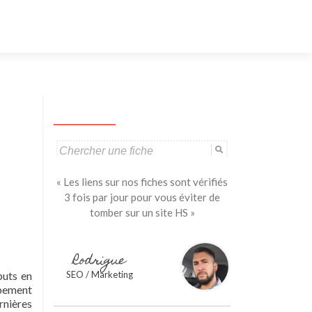
Aller
au
contenu
principal
Search
for:
« Les liens sur nos fiches sont vérifiés
3 fois par jour pour vous éviter de
tomber sur un site HS »
Rodrigue
buts en
SEO / Marketing
ppement
rnières