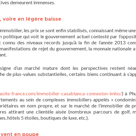
ctives demeurent immenses.
, voire en légère baisse
mmobilier, les prix se sont enfin stabilisés, connaissant même une
on politique qui voit le gouvernement actuel contesté par l’opposit
 connu des niveaux records jusqu’à la fin de l’année 2013 cons
 manifestations de rejet du gouvernement, la monnaie nationale a
ant.
 signe d’un marché mature dont les perspectives restent né
che de plus-values substantielles, certains biens continuant à s’ap
asite-france.com/immobilier-casablanca-connexion-imho/
) à Ph
artements au sein de complexes immobiliers appelés « condomin
riétaires en nom propre, et sur le marché de l’immobilier de pr
es attirant une clientèle aisée (nombreux parcours de golf, m
, hôtels 5 étoiles, boutiques de luxe, etc.).
e vent en poupe