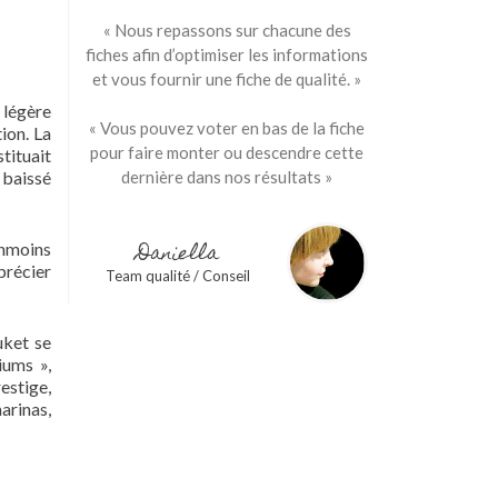
« Nous repassons sur chacune des
fiches afin d’optimiser les informations
et vous fournir une fiche de qualité. »
 légère
« Vous pouvez voter en bas de la fiche
ion. La
pour faire monter ou descendre cette
tituait
 baissé
dernière dans nos résultats »
Daniella
anmoins
précier
Team qualité / Conseil
uket se
iums »,
estige,
arinas,