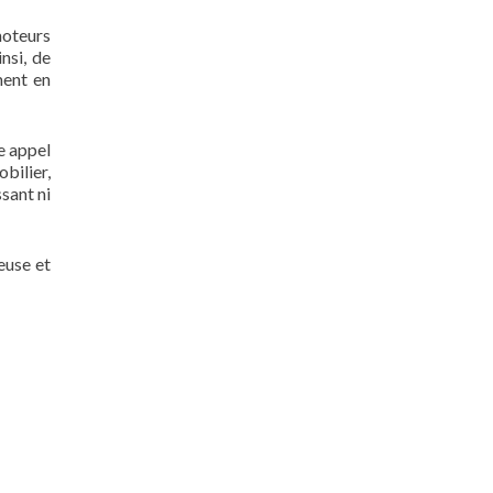
moteurs
nsi, de
ment en
e appel
bilier,
sant ni
euse et