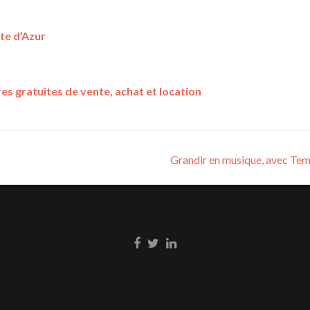
te d’Azur
es gratuites de vente, achat et location
Grandir en musique, avec Te