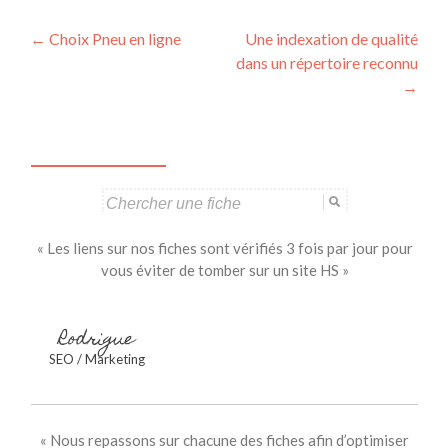
Navigation
←
Choix Pneu en ligne
Une indexation de qualité
dans un répertoire reconnu
des
→
articles
Search
for:
« Les liens sur nos fiches sont vérifiés 3 fois par jour pour
vous éviter de tomber sur un site HS »
Rodrigue
SEO / Marketing
« Nous repassons sur chacune des fiches afin d’optimiser