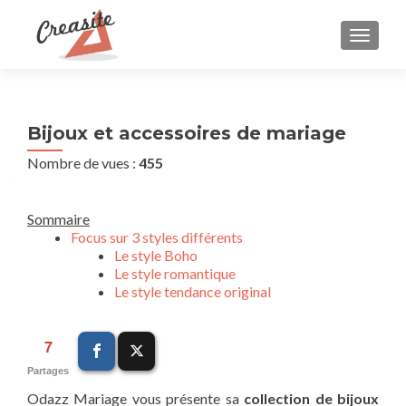
AFFIC
Bijoux et accessoires de mariage
Nombre de vues :
455
Sommaire
Focus sur 3 styles différents
Le style Boho
Le style romantique
Le style tendance original
7
Partages
Odazz Mariage vous présente sa
collection de bijoux