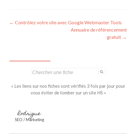
Navigation
←
Contrôlez votre site avec Google Webmaster Tools
Annuaire de référencement
des
gratuit
→
articles
Search
for:
« Les liens sur nos fiches sont vérifiés 3 fois par jour pour
vous éviter de tomber sur un site HS »
Rodrigue
SEO / Marketing