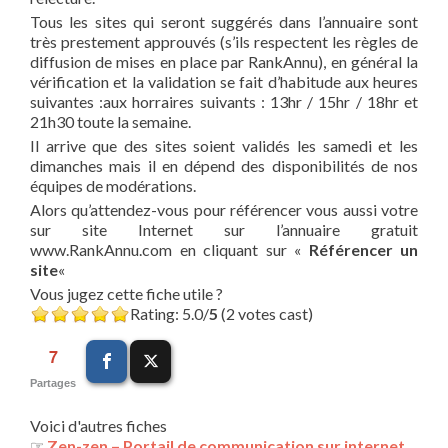
Tous les sites qui seront suggérés dans l’annuaire sont
très prestement approuvés (s’ils respectent les règles de
diffusion de mises en place par RankAnnu), en général la
vérification et la validation se fait d’habitude aux heures
suivantes :aux horraires suivants : 13hr / 15hr / 18hr et
21h30 toute la semaine.
Il arrive que des sites soient validés les samedi et les
dimanches mais il en dépend des disponibilités de nos
équipes de modérations.
Alors qu’attendez-vous pour référencer vous aussi votre
sur site Internet sur l’annuaire gratuit
www.RankAnnu.com en cliquant sur «
Référencer un
site
«
Vous jugez cette fiche utile ?
Rating: 5.0/
5
(2 votes cast)
7
Partages
Voici d'autres fiches
☞
Zen-zen – Portail de communication sur internet