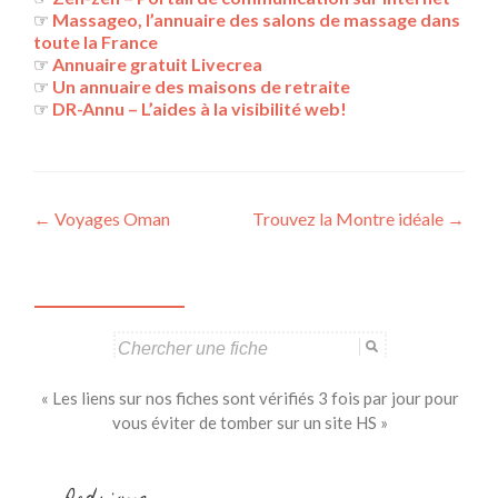
☞
Massageo, l’annuaire des salons de massage dans
toute la France
☞
Annuaire gratuit Livecrea
☞
Un annuaire des maisons de retraite
☞
DR-Annu – L’aides à la visibilité web!
Navigation
←
Voyages Oman
Trouvez la Montre idéale
→
des
articles
Search
for:
« Les liens sur nos fiches sont vérifiés 3 fois par jour pour
vous éviter de tomber sur un site HS »