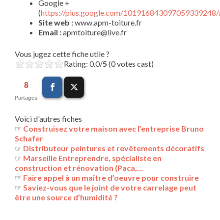
Google +
(
https://plus.google.com/101916843097059339248/
Site web :
www.apm-toiture.fr
Email :
apmtoiture@live.fr
Vous jugez cette fiche utile ?
Rating: 0.0/
5
(0 votes cast)
8
Partages
Voici d'autres fiches
☞
Construisez votre maison avec l’entreprise Bruno
Schafer
☞
Distributeur peintures et revêtements décoratifs
☞
Marseille Entreprendre, spécialiste en
construction et rénovation (Paca,…
☞
Faire appel à un maître d’oeuvre pour construire
☞
Saviez-vous que le joint de votre carrelage peut
être une source d’humidité ?