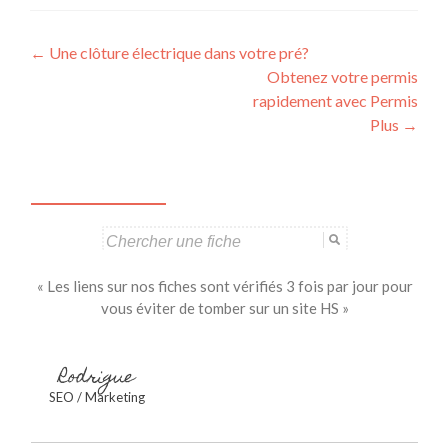
Navigation
←
Une clôture électrique dans votre pré?
Obtenez votre permis
des
rapidement avec Permis
articles
Plus
→
Search
for:
« Les liens sur nos fiches sont vérifiés 3 fois par jour pour
vous éviter de tomber sur un site HS »
Rodrigue
SEO / Marketing