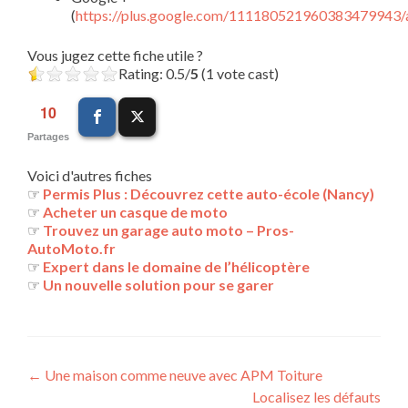
(
https://plus.google.com/111180521960383479943/
Vous jugez cette fiche utile ?
Rating: 0.5/
5
(1 vote cast)
10
Partages
Voici d'autres fiches
☞
Permis Plus : Découvrez cette auto-école (Nancy)
☞
Acheter un casque de moto
☞
Trouvez un garage auto moto – Pros-
AutoMoto.fr
☞
Expert dans le domaine de l’hélicoptère
☞
Un nouvelle solution pour se garer
Navigation
←
Une maison comme neuve avec APM Toiture
Localisez les défauts