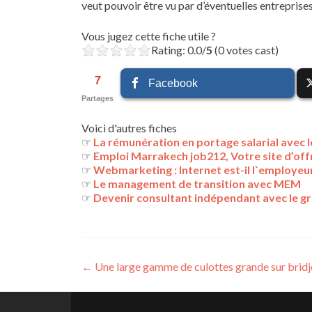
veut pouvoir être vu par d’éventuelles entreprise
Vous jugez cette fiche utile ?
Rating: 0.0/
5
(0 votes cast)
7
Facebook
Partages
Voici d'autres fiches
☞
La rémunération en portage salarial avec
☞
Emploi Marrakech job212, Votre site d’of
☞
Webmarketing : Internet est-il l`employeu
☞
Le management de transition avec MEM
☞
Devenir consultant indépendant avec le g
Navigation
←
Une large gamme de culottes grande sur bridj
des