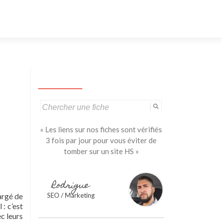
Aller
au
contenu
principal
Search
for:
« Les liens sur nos fiches sont vérifiés
3 fois par jour pour vous éviter de
tomber sur un site HS »
Rodrigue
argé de
SEO / Marketing
 : c’est
ec leurs