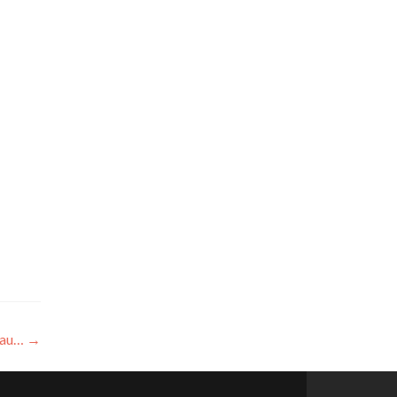
r au…
→