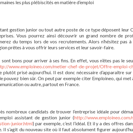
omaines les plus plébiscités en matière d’emploi
tant gestion junior ou tout autre poste de ce type déposent leur 
reprises. Vous pourrez ainsi découvrir un grand nombre de prof
nerez du temps lors de vos recrutements. Alors n’hésitez pas à
n prêtes à vous offrir leurs services et leur savoir-faire.
ont bons pour arriver à ses fins. En effet, vous n’êtes pas le seul
ttp://www.emploineo.com/metier-chef-de-projet/Offre-emploi-c
 plutôt prisé aujourd’hui. Il est donc nécessaire d’apparaître sur 
e pouvez bien sûr. On peut par exemple citer Emploineo, qui met 
munication ou autre, partout en France.
rès nombreux candidats de trouver l’entreprise idéale pour déma
emploi assistant de gestion junior (
http://www.emploineo.com/
tion-junior.html
) par exemple, c’est l’idéal. Et il y a des offres da
Il s’agit du nouveau site où il faut absolument figurer aujourd’hui 