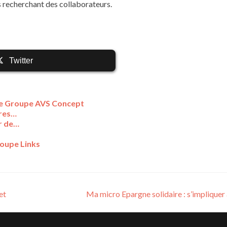
s recherchant des collaborateurs.
Twitter
 le Groupe AVS Concept
fres…
r de…
roupe Links
et
Ma micro Epargne solidaire : s’implique