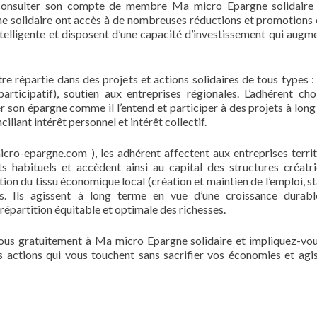
e consulter son compte de membre Ma micro Epargne solidaire
solidaire ont accès à de nombreuses réductions et promotions 
telligente et disposent d’une capacité d’investissement qui augm
e répartie dans des projets et actions solidaires de tous types :
rticipatif), soutien aux entreprises régionales. L’adhérent choi
er son épargne comme il l’entend et participer à des projets à long
liant intérêt personnel et intérêt collectif.
cro-epargne.com ), les adhérent affectent aux entreprises territ
s habituels et accèdent ainsi au capital des structures créatr
tion du tissu économique local (création et maintien de l’emploi, st
s. Ils agissent à long terme en vue d’une croissance durabl
épartition équitable et optimale des richesses.
vous gratuitement à Ma micro Epargne solidaire et impliquez-vo
s actions qui vous touchent sans sacrifier vos économies et agi