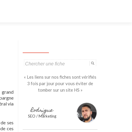
Aller
au
contenu
principal
Search
for:
« Les liens sur nos fiches sont vérifiés
3 fois par jour pour vous éviter de
tomber sur un site HS »
s grand
Epargne
ral via
Rodrigue
SEO / Marketing
 de ses
 de ces