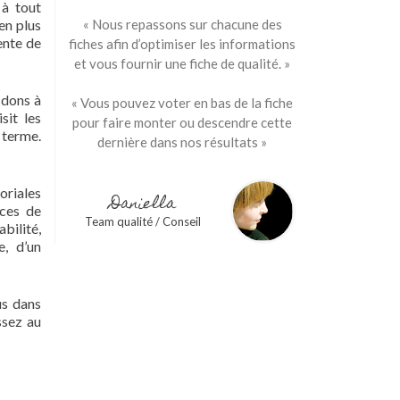
 à tout
en plus
« Nous repassons sur chacune des
ente de
fiches afin d’optimiser les informations
et vous fournir une fiche de qualité. »
 dons à
« Vous pouvez voter en bas de la fiche
sit les
pour faire monter ou descendre cette
 terme.
dernière dans nos résultats »
oriales
Daniella
ices de
Team qualité / Conseil
abilité,
e, d’un
us dans
ssez au