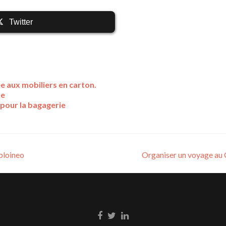
Twitter
ée aux mobiliers en carton.
te
pour la bagagerie
ploineo
Organiser un voyage au 