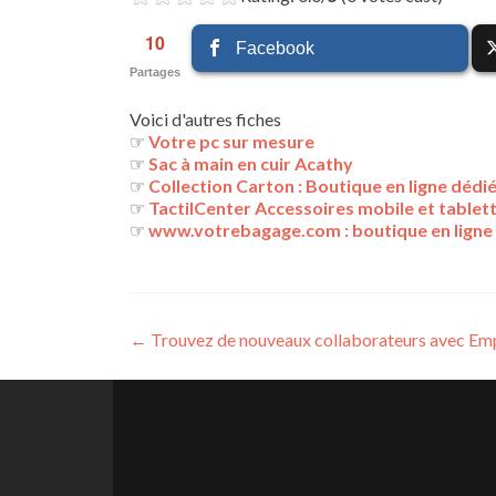
10
Facebook
Partages
Voici d'autres fiches
☞
Votre pc sur mesure
☞
Sac à main en cuir Acathy
☞
Collection Carton : Boutique en ligne dédi
☞
TactilCenter Accessoires mobile et tablet
☞
www.votrebagage.com : boutique en ligne 
Navigation
←
Trouvez de nouveaux collaborateurs avec Em
des
articles