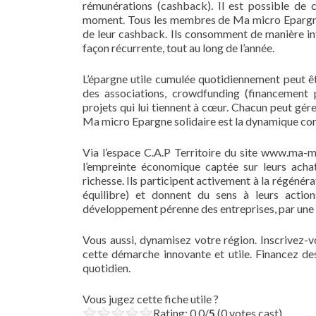
rémunérations (cashback). Il est possible d
moment. Tous les membres de Ma micro Epargne 
de leur cashback. Ils consomment de manière in
façon récurrente, tout au long de l’année.
L’épargne utile cumulée quotidiennement peut êtr
des associations, crowdfunding (financement pa
projets qui lui tiennent à cœur. Chacun peut gér
Ma micro Epargne solidaire est la dynamique conci
Via l’espace C.A.P Territoire du site www.ma-mi
l’empreinte économique captée sur leurs achat
richesse. Ils participent activement à la régénéra
équilibre) et donnent du sens à leurs action
développement pérenne des entreprises, par une r
Vous aussi, dynamisez votre région. Inscrivez-
cette démarche innovante et utile. Financez de
quotidien.
Vous jugez cette fiche utile ?
Rating: 0.0/
5
(0 votes cast)