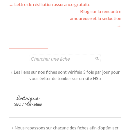
Navigation
←
Lettre de résiliation assurance gratuite
Blog sur la rencontre
des
amoureuse et la seduction
articles
→
Search
for:
« Les liens sur nos fiches sont vérifiés 3 fois par jour pour
vous éviter de tomber sur un site HS »
Rodrigue
SEO / Marketing
« Nous repassons sur chacune des fiches afin d’optimiser