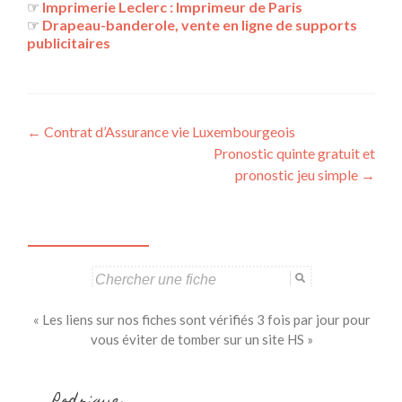
☞
Imprimerie Leclerc : Imprimeur de Paris
☞
Drapeau-banderole, vente en ligne de supports
publicitaires
Navigation
←
Contrat d’Assurance vie Luxembourgeois
Pronostic quinte gratuit et
des
pronostic jeu simple
→
articles
Search
for:
« Les liens sur nos fiches sont vérifiés 3 fois par jour pour
vous éviter de tomber sur un site HS »