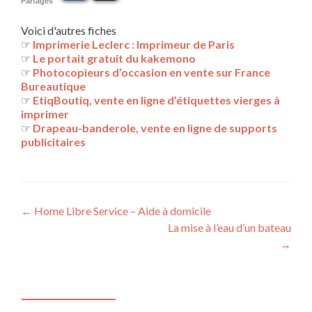
Partages
Voici d'autres fiches
☞
Imprimerie Leclerc : Imprimeur de Paris
☞
Le portait gratuit du kakemono
☞
Photocopieurs d’occasion en vente sur France
Bureautique
☞
EtiqBoutiq, vente en ligne d’étiquettes vierges à
imprimer
☞
Drapeau-banderole, vente en ligne de supports
publicitaires
Navigation
←
Home Libre Service – Aide à domicile
La mise à l’eau d’un bateau
des
→
articles