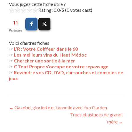
Vous jugez cette fiche utile ?
Rating: 0.0/
5
(0 votes cast)
11
Partages
Voici d'autres fiches
☞
L’R : Votre Coiffeur dans le 68
☞
Les meilleurs vins du Haut Médoc
☞
Chercher une sortie à la mer
☞
C Tout Propre s’occupe de votre repassage
☞
Revendre vos CD, DVD, cartouches et consoles de
jeux
Navigation
←
Gazebo, gloriette et tonnelle avec Exo Garden
Trucs et astuces de grand-
des
mère
→
articles