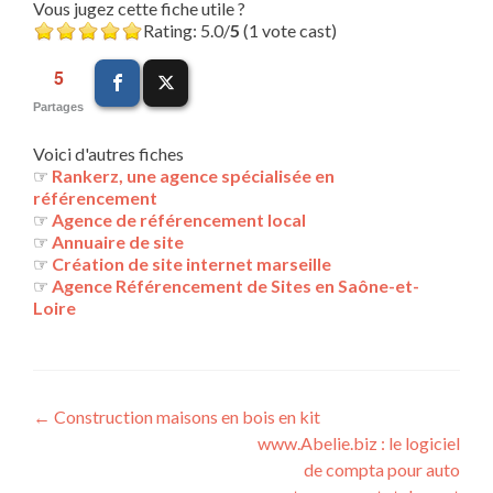
Vous jugez cette fiche utile ?
Rating: 5.0/
5
(1 vote cast)
5
Partages
Voici d'autres fiches
☞
Rankerz, une agence spécialisée en
référencement
☞
Agence de référencement local
☞
Annuaire de site
☞
Création de site internet marseille
☞
Agence Référencement de Sites en Saône-et-
Loire
Navigation
←
Construction maisons en bois en kit
www.Abelie.biz : le logiciel
des
de compta pour auto