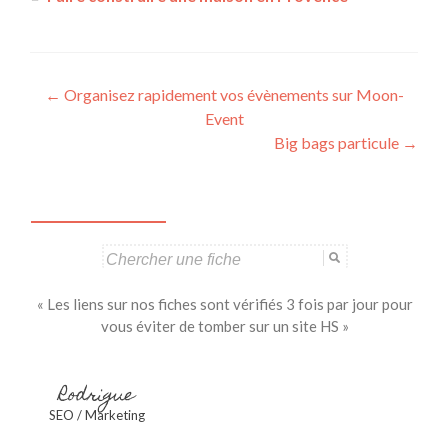
Navigation
←
Organisez rapidement vos évènements sur Moon-
Event
des
Big bags particule
→
articles
Search
for:
« Les liens sur nos fiches sont vérifiés 3 fois par jour pour
vous éviter de tomber sur un site HS »
Rodrigue
SEO / Marketing