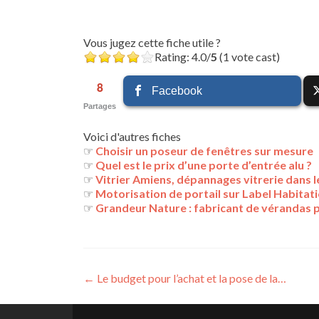
Vous jugez cette fiche utile ?
Rating: 4.0/
5
(1 vote cast)
8
Facebook
Partages
Voici d'autres fiches
☞
Choisir un poseur de fenêtres sur mesure
☞
Quel est le prix d’une porte d’entrée alu ?
☞
Vitrier Amiens, dépannages vitrerie dans l
☞
Motorisation de portail sur Label Habitat
☞
Grandeur Nature : fabricant de vérandas 
Navigation
←
Le budget pour l’achat et la pose de la…
des