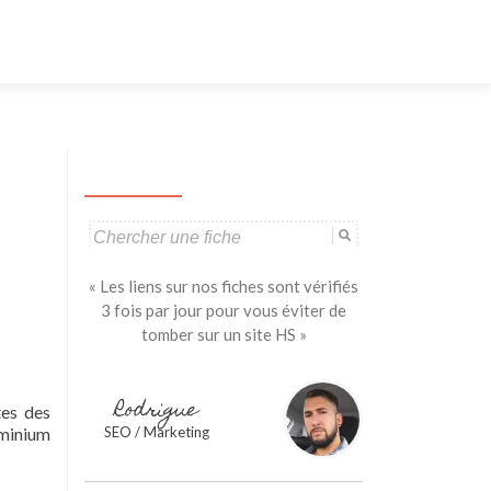
Aller
au
contenu
principal
Search
for:
« Les liens sur nos fiches sont vérifiés
3 fois par jour pour vous éviter de
tomber sur un site HS »
Rodrigue
tes des
uminium
SEO / Marketing