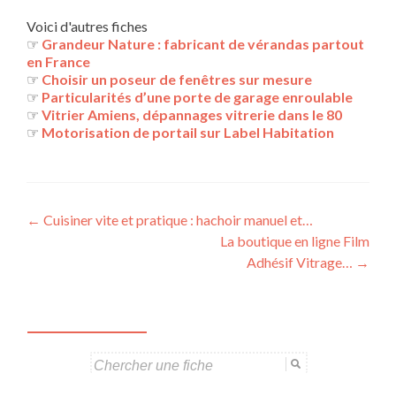
Voici d'autres fiches
☞
Grandeur Nature : fabricant de vérandas partout
en France
☞
Choisir un poseur de fenêtres sur mesure
☞
Particularités d’une porte de garage enroulable
☞
Vitrier Amiens, dépannages vitrerie dans le 80
☞
Motorisation de portail sur Label Habitation
Navigation
←
Cuisiner vite et pratique : hachoir manuel et…
La boutique en ligne Film
des
Adhésif Vitrage…
→
articles
Search
for: