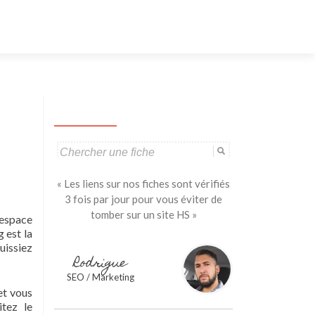
Aller
au
contenu
principal
Search
for:
« Les liens sur nos fiches sont vérifiés
3 fois par jour pour vous éviter de
tomber sur un site HS »
 espace
 est la
puissiez
Rodrigue
SEO / Marketing
et vous
itez le