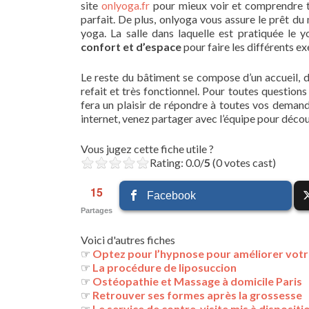
site
onlyoga.fr
pour mieux voir et comprendre tou
parfait. De plus, onlyoga vous assure le prêt du
yoga. La salle dans laquelle est pratiquée le 
confort et d’espace
pour faire les différents ex
Le reste du bâtiment se compose d’un accueil, 
refait et très fonctionnel. Pour toutes question
fera un plaisir de répondre à toutes vos demand
internet, venez partager avec l’équipe pour décou
Vous jugez cette fiche utile ?
Rating: 0.0/
5
(0 votes cast)
15
Facebook
Partages
Voici d'autres fiches
☞
Optez pour l’hypnose pour améliorer votr
☞
La procédure de liposuccion
☞
Ostéopathie et Massage à domicile Paris
☞
Retrouver ses formes après la grossesse
☞
Le service de contre-visite mis à disposi