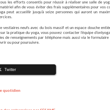
s les efforts consentis pour réussir à réaliser une salle de yog
 matériel afin de vous éviter des frais supplémentaires pour vos c
yoga peut accueillir jusqu’à seize personnes qui auront un max
ercices.
de vestiaires neufs avec du bois massif et un espace douche enti
s sur la pratique du yoga, vous pouvez contacter l’équipe d’onlyoga
es de renseignements par téléphone mais aussi via le formulaire 
vrir ou pour poursuivre.
Twitter
e quotidien
tion des entreprises par SESAME