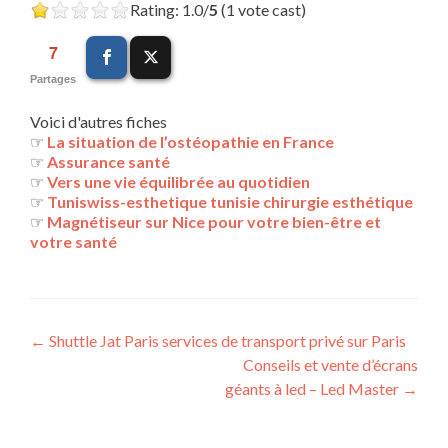
Rating: 1.0/
5
(1 vote cast)
7
Partages
Voici d'autres fiches
☞
La situation de l’ostéopathie en France
☞
Assurance santé
☞
Vers une vie équilibrée au quotidien
☞
Tuniswiss-esthetique tunisie chirurgie esthétique
☞
Magnétiseur sur Nice pour votre bien-être et
votre santé
Navigation
←
Shuttle Jat Paris services de transport privé sur Paris
Conseils et vente d’écrans
des
géants à led – Led Master
→
articles