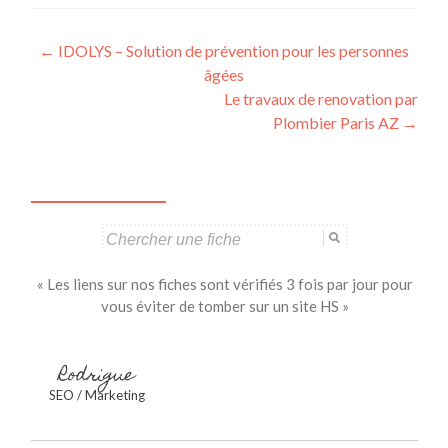
Navigation
←
IDOLYS – Solution de prévention pour les personnes
âgées
des
Le travaux de renovation par
articles
Plombier Paris AZ
→
Search
for:
« Les liens sur nos fiches sont vérifiés 3 fois par jour pour
vous éviter de tomber sur un site HS »
Rodrigue
SEO / Marketing