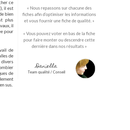
cher ce
/
), il est
« Nous repassons sur chacune des
 de bien
fiches afin d’optimiser les informations
st plus
et vous fournir une fiche de qualité. »
aux, il
ée pour
« Vous pouvez voter en bas de la fiche
pour faire monter ou descendre cette
dernière dans nos résultats »
vail de
lles de
 divers
Daniella
lombier
Team qualité / Conseil
ques de
galement
en sus.