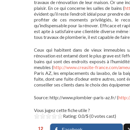
travaux de rénovation de leur maison. Or une i
plaisir. En ce qui concerne les salles de bains (
ht
évident qu’il reste l’endroit idéal pour prendre de
profiter de ces moments privilégiés, le rec
qu’indispensable pour la rénover. Efficace et rapi
est apte à satisfaire une clientèle diverse même 
tous travaux de plomberie, il est capable de faire 
Ceux qui habitent dans de vieux immeubles sa
rénovation est entamé dont le plus grave est l’ef
bains qui sont des endroits exposés à l’humidité
meubles (
http://www.creasite-france.com/ameu
Paris AZ, les emplacements du lavabo, de la baig
fuite, dont une fuite d’odeur entre autres, sont é
conseiller ses clients dans le choix des équipeme
Source: http://www.plombier-paris-az.fr/ (
http:
Vous jugez cette fiche utile ?
Rating: 0.0/
5
(0 votes cast)
12
Facebook