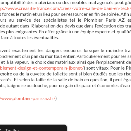
ncompatibilité des matériaux ou des meubles mal agencés peut gâ
tp://www.creasite-france.com/creez-votre-salle-de-bain-en-teck
s forces le matin et un lieu pour se ressourcer en fin de soirée. Afin
ours au service des spécialistes tel le Plombier Paris AZ e
de autant dans l’élaboration des devis que dans l’exécution des trav
les plus exigeantes. En effet grâce à une équipe experte et qualifi
face à toutes les éventualités.
vent exactement les dangers encourus lorsque le moindre tra
fondrement d’un pan du mur tout entier. Particulièrement pour les sa
 et à la vapeur, le choix des matériaux ainsi que l’emplacement de
blement-design-et-contemporain-jbonet/
) sont vitaux. Pour le P
noire ou de la cuvette de toilette sont si bien étudiés que les ris
cartés. Et selon la taille de la salle de bain en question, il peut é
nts, baignoire ou douche, pour un gain d’espace et économies d’eau 
//www.plombier-paris-az.fr/
)
Twitter