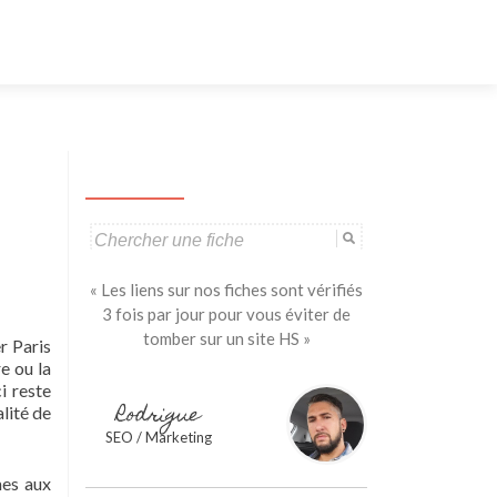
Aller
au
contenu
principal
Search
for:
« Les liens sur nos fiches sont vérifiés
3 fois par jour pour vous éviter de
tomber sur un site HS »
r Paris
e ou la
i reste
Rodrigue
lité de
SEO / Marketing
mes aux