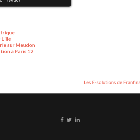
ctrique
 Lille
erie sur Meudon
tion à Paris 12
Les E-solutions de Franfi