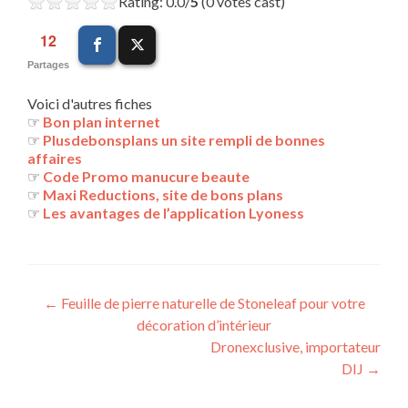
Rating: 0.0/
5
(0 votes cast)
12
Partages
Voici d'autres fiches
☞
Bon plan internet
☞
Plusdebonsplans un site rempli de bonnes
affaires
☞
Code Promo manucure beaute
☞
Maxi Reductions, site de bons plans
☞
Les avantages de l’application Lyoness
Navigation
←
Feuille de pierre naturelle de Stoneleaf pour votre
décoration d’intérieur
des
Dronexclusive, importateur
articles
DIJ
→