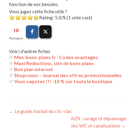
fonction de vos besoins.
Vous jugez cette fiche utile ?
Rating: 5.0/
5
(1 vote cast)
10
Partages
Voici d'autres fiches
☞
Mes-bons-plans.fr : Codes avantages
☞
Maxi Reductions, site de bons plans
☞
Bon plan internet
☞
Shopromo – Journal des offres promotionnelles
☞
Vous vapotez !!! -10 % sur toute la boutique
Navigation
←
Le guide d’achat du clic-clac
AZR : curage et dépannage
des
des WC et canalisations
→
articles