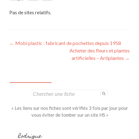
Pas de sites relatifs.
Navigation
←
Mobi plastic : fabricant de pochettes depuis 1958
Acheter des fleurs et plantes
des
artificielles – Artiplantes
→
articles
Search
for:
« Les liens sur nos fiches sont vérifiés 3 fois par jour pour
vous éviter de tomber sur un site HS »
Rodrigue