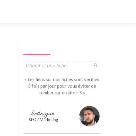
Aller
au
contenu
principal
Search
for:
« Les liens sur nos fiches sont vérifiés
3 fois par jour pour vous éviter de
tomber sur un site HS »
Rodrigue
SEO / Marketing