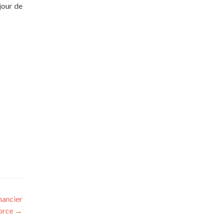
jour de
inancier
orce
→