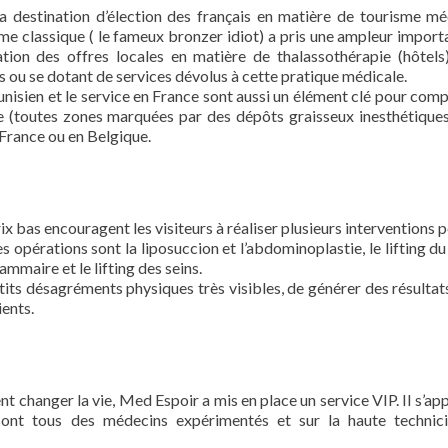
la destination d’élection des français en matière de tourisme mé
isme classique ( le fameux bronzer idiot) a pris une ampleur import
tion des offres locales en matière de thalassothérapie (hôtels
es ou se dotant de services dévolus à cette pratique médicale.
 tunisien et le service en France sont aussi un élément clé pour com
te (toutes zones marquées par des dépôts graisseux inesthétiques
 France ou en Belgique.
rix bas encouragent les visiteurs à réaliser plusieurs interventions
s opérations sont la liposuccion et l’abdominoplastie, le lifting du
mmaire et le lifting des seins.
etits désagréments physiques très visibles, de générer des résultat
ients.
ent changer la vie, Med Espoir a mis en place un service VIP. Il s’ap
i sont tous des médecins expérimentés et sur la haute technic