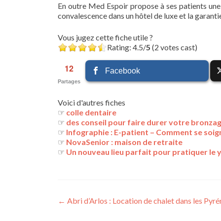
En outre Med Espoir propose à ses patients une
convalescence dans un hôtel de luxe et la garanti
Vous jugez cette fiche utile ?
Rating: 4.5/
5
(2 votes cast)
12
Facebook
Partages
Voici d'autres fiches
☞
colle dentaire
☞
des conseil pour faire durer votre bronza
☞
Infographie : E-patient – Comment se soign
☞
NovaSenior : maison de retraite
☞
Un nouveau lieu parfait pour pratiquer le 
Navigation
←
Abri d’Arlos : Location de chalet dans les Pyr
des