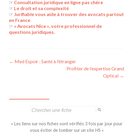
☞
Consultation juridique en ligne pas chère
☞
Le droit et sa complexité
☞
Jurifiable vous aide à trouver des avocats partout
en France
☞
« Avocats Nice », votre professionnel de
questions juridiques.
Navigation
←
Med Espoir : Santé à l’étranger
Profiter de l’expertise Grand
des
Optical
→
articles
Search
for:
« Les liens sur nos fiches sont vérifiés 3 fois par jour pour
vous éviter de tomber sur un site HS »