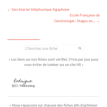
Navigation
←
Secrétariat téléphonique Agaphone
Ecole Française de
des
Géobiologie : Stages en…
→
articles
Search
for:
« Les liens sur nos fiches sont vérifiés 3 fois par jour pour
vous éviter de tomber sur un site HS »
Rodrigue
SEO / Marketing
« Nous repassons sur chacune des fiches afin d’optimiser