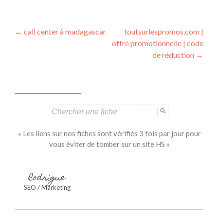
Navigation
←
call center à madagascar
toutsurlespromos.com |
offre promotionnelle | code
des
de réduction
→
articles
Search
for:
« Les liens sur nos fiches sont vérifiés 3 fois par jour pour
vous éviter de tomber sur un site HS »
Rodrigue
SEO / Marketing