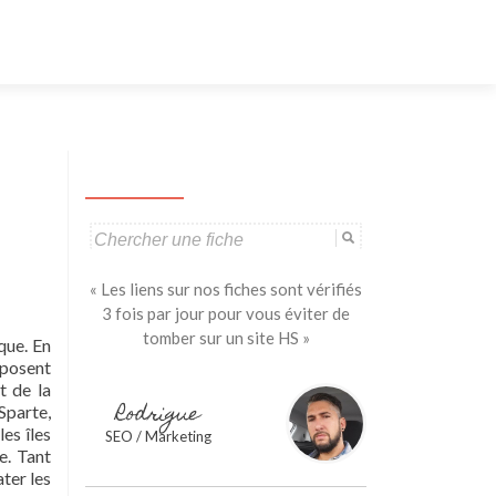
Aller
au
contenu
principal
Search
for:
« Les liens sur nos fiches sont vérifiés
3 fois par jour pour vous éviter de
tomber sur un site HS »
ique. En
isposent
t de la
Rodrigue
Sparte,
es îles
SEO / Marketing
ie. Tant
ater les