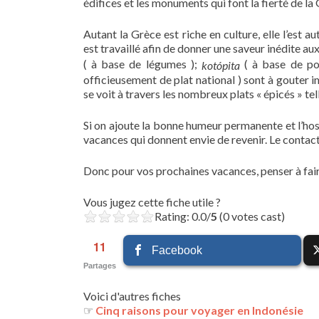
édifices et les monuments qui font la fierté de la
Autant la Grèce est riche en culture, elle l’est au
est travaillé afin de donner une saveur inédite a
( à base de légumes );
( à base de po
kotópita
officieusement de plat national ) sont à gouter i
se voit à travers les nombreux plats « épicés » tel
Si on ajoute la bonne humeur permanente et l’hosp
vacances qui donnent envie de revenir. Le contact 
Donc pour vos prochaines vacances, penser à fair
Vous jugez cette fiche utile ?
Rating: 0.0/
5
(0 votes cast)
11
Facebook
Partages
Voici d'autres fiches
☞
Cinq raisons pour voyager en Indonésie