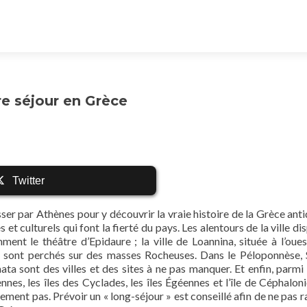
e séjour en Grèce
Twitter
passer par Athènes pour y découvrir la vraie histoire de la Grèce ant
s et culturels qui font la fierté du pays. Les alentours de la ville d
mment le théâtre d’Epidaure ; la ville de Loannina, située à l’oues
 sont perchés sur des masses Rocheuses. Dans le Péloponnèse, 
ta sont des villes et des sites à ne pas manquer. Et enfin, parmi l
iennes, les îles des Cyclades, les îles Égéennes et l’île de Céphalon
rement pas. Prévoir un « long-séjour » est conseillé afin de ne pas r