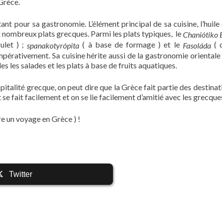
 Grèce.
tant pour sa gastronomie. L’élément principal de sa cuisine, l’huile 
ux nombreux plats grecques. Parmi les plats typiques, le
Chaniótiko 
ulet ) ;
( à base de formage ) et le
( q
spanakotyrópita
Fasoláda
mpérativement. Sa cuisine hérite aussi de la gastronomie orientale 
les les salades et les plats à base de fruits aquatiques.
italité grecque, on peut dire que la Grèce fait partie des destinat
se fait facilement et on se lie facilement d’amitié avec les grecque
e un voyage en Grèce ) !
Twitter