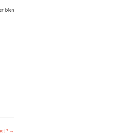
er bien
net ?
→