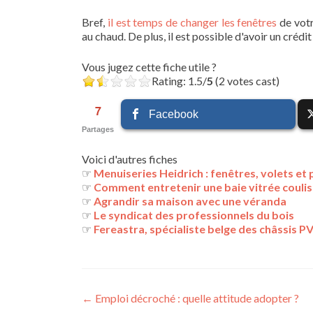
Bref,
il est temps de changer les fenêtres
de votr
au chaud. De plus, il est possible d'avoir un crédi
Vous jugez cette fiche utile ?
Rating: 1.5/
5
(2 votes cast)
7
Facebook
Partages
Voici d'autres fiches
☞
Menuiseries Heidrich : fenêtres, volets et
☞
Comment entretenir une baie vitrée coulis
☞
Agrandir sa maison avec une véranda
☞
Le syndicat des professionnels du bois
☞
Fereastra, spécialiste belge des châssis P
Navigation
←
Emploi décroché : quelle attitude adopter ?