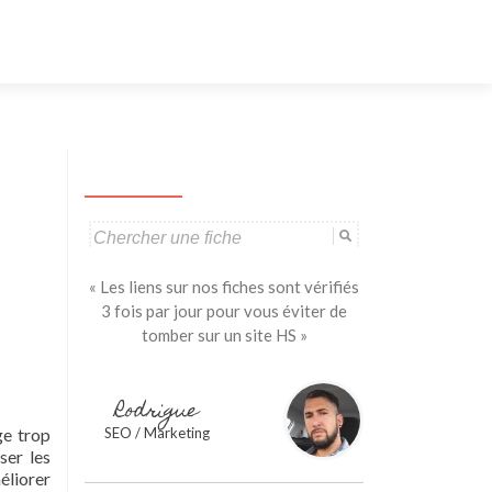
Aller
au
contenu
principal
Search
for:
« Les liens sur nos fiches sont vérifiés
3 fois par jour pour vous éviter de
tomber sur un site HS »
Rodrigue
ge trop
SEO / Marketing
ser les
éliorer