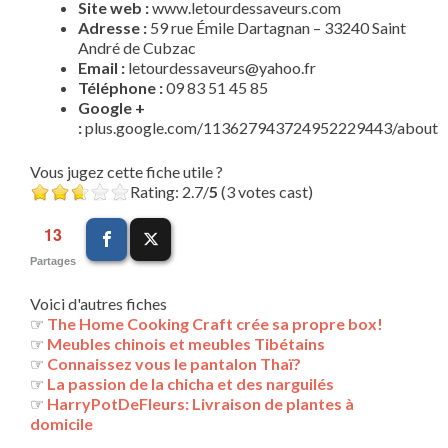
Site web :
www.letourdessaveurs.com
Adresse :
59 rue Émile Dartagnan – 33240 Saint
André de Cubzac
Email :
letourdessaveurs@yahoo.fr
Téléphone :
09 83 51 45 85
Google +
:
plus.google.com/113627943724952229443/about
Vous jugez cette fiche utile ?
Rating: 2.7/
5
(3 votes cast)
13
Partages
Voici d'autres fiches
☞
The Home Cooking Craft crée sa propre box!
☞
Meubles chinois et meubles Tibétains
☞
Connaissez vous le pantalon Thaï?
☞
La passion de la chicha et des narguilés
☞
HarryPotDeFleurs: Livraison de plantes à
domicile