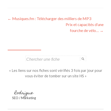
Navigation
←
Musiques.fm : Télécharger des milliers de MP3
Prix et capacités d’une
des
fourche de vélo…
→
articles
Search
for:
« Les liens sur nos fiches sont vérifiés 3 fois par jour pour
vous éviter de tomber sur un site HS »
Rodrigue
SEO / Marketing