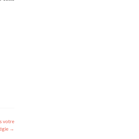
s votre
tégie
→