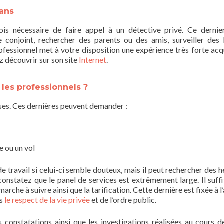
 ans
fois nécessaire de faire appel à un détective privé. Ce dernie
 conjoint, rechercher des parents ou des amis, surveiller des 
fessionnel met à votre disposition une expérience très forte acq
 découvrir sur son site
Internet
.
 les professionnels ?
rises. Ces dernières peuvent demander :
e ou un vol
e travail si celui-ci semble douteux, mais il peut rechercher des hé
onstatez que le panel de services est extrêmement large. Il suffi
che à suivre ainsi que la tarification. Cette dernière est fixée à l
ns
le respect de la vie privée
et de l’ordre public.
es constatations ainsi que les investigations réalisées au cours d