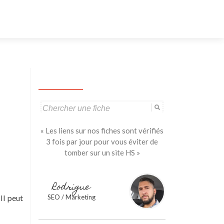
Aller
au
contenu
principal
Search
for:
« Les liens sur nos fiches sont vérifiés
3 fois par jour pour vous éviter de
tomber sur un site HS »
Rodrigue
Il peut
SEO / Marketing