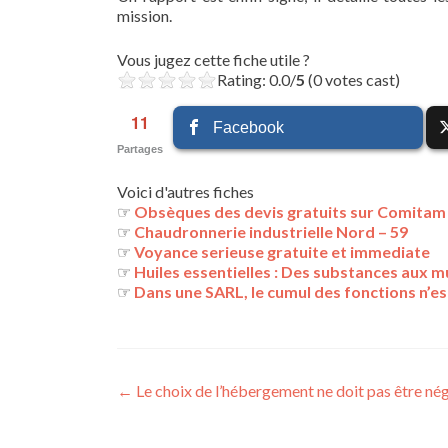
mission.
Vous jugez cette fiche utile ?
Rating: 0.0/
5
(0 votes cast)
11
Facebook
Partages
Voici d'autres fiches
☞
Obsèques des devis gratuits sur Comitam
☞
Chaudronnerie industrielle Nord – 59
☞
Voyance serieuse gratuite et immediate
☞
Huiles essentielles : Des substances aux m
☞
Dans une SARL, le cumul des fonctions n’e
Navigation
←
Le choix de l’hébergement ne doit pas être nég
des