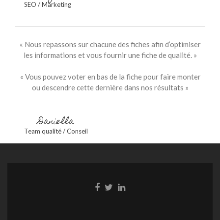
SEO / Marketing
« Nous repassons sur chacune des fiches afin d’optimiser
les informations et vous fournir une fiche de qualité. »
« Vous pouvez voter en bas de la fiche pour faire monter
ou descendre cette dernière dans nos résultats »
Daniella
Team qualité / Conseil