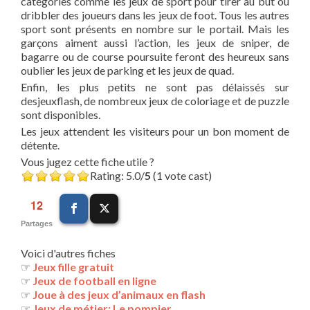
catégories comme les jeux de sport pour tirer au but ou
dribbler des joueurs dans les jeux de foot. Tous les autres
sport sont présents en nombre sur le portail. Mais les
garçons aiment aussi l’action, les jeux de sniper, de
bagarre ou de course poursuite feront des heureux sans
oublier les jeux de parking et les jeux de quad.
Enfin, les plus petits ne sont pas délaissés sur
desjeuxflash, de nombreux jeux de coloriage et de puzzle
sont disponibles.
Les jeux attendent les visiteurs pour un bon moment de
détente.
Vous jugez cette fiche utile ?
Rating: 5.0/
5
(1 vote cast)
12
Partages
Voici d'autres fiches
☞
Jeux fille gratuit
☞
Jeux de football en ligne
☞
Joue à des jeux d’animaux en flash
☞
Jeux de métier: Le pompier