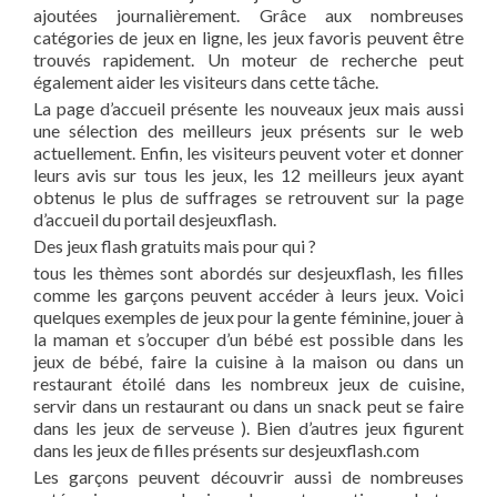
ajoutées journalièrement. Grâce aux nombreuses
catégories de jeux en ligne, les jeux favoris peuvent être
trouvés rapidement. Un moteur de recherche peut
également aider les visiteurs dans cette tâche.
La page d’accueil présente les nouveaux jeux mais aussi
une sélection des meilleurs jeux présents sur le web
actuellement. Enfin, les visiteurs peuvent voter et donner
leurs avis sur tous les jeux, les 12 meilleurs jeux ayant
obtenus le plus de suffrages se retrouvent sur la page
d’accueil du portail desjeuxflash.
Des jeux flash gratuits mais pour qui ?
tous les thèmes sont abordés sur desjeuxflash, les filles
comme les garçons peuvent accéder à leurs jeux. Voici
quelques exemples de jeux pour la gente féminine, jouer à
la maman et s’occuper d’un bébé est possible dans les
jeux de bébé, faire la cuisine à la maison ou dans un
restaurant étoilé dans les nombreux jeux de cuisine,
servir dans un restaurant ou dans un snack peut se faire
dans les jeux de serveuse ). Bien d’autres jeux figurent
dans les jeux de filles présents sur desjeuxflash.com
Les garçons peuvent découvrir aussi de nombreuses