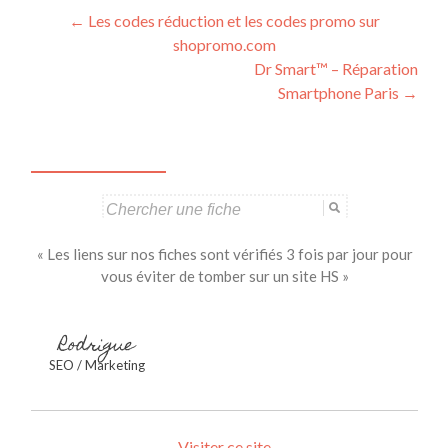
Navigation
←
Les codes réduction et les codes promo sur
shopromo.com
des
Dr Smart™ – Réparation
articles
Smartphone Paris
→
Search
for:
« Les liens sur nos fiches sont vérifiés 3 fois par jour pour
vous éviter de tomber sur un site HS »
Rodrigue
SEO / Marketing
Visiter ce site